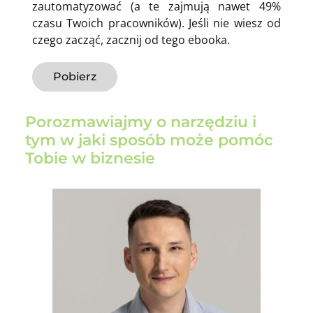
zautomatyzować (a te zajmują nawet 49%
czasu Twoich pracowników). Jeśli nie wiesz od
czego zacząć, zacznij od tego ebooka.
Pobierz
Porozmawiajmy o narzędziu i
tym w jaki sposób może pomóc
Tobie w biznesie